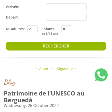
Arrivée:
Dèpart:
Nº adultes:
Enfants
de 3/13 ans
<
Anterior
|
Siguiente
>
Blog
Patrimoine de l'UNESCO au
Berguedà
Wednesday, 26 October 2022