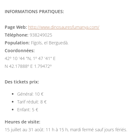
INFORMATIONS PRATIQUES:
Page Web:
http://www.dinosauresfumanya.com/
Téléphone:
938249025
Population:
Fígols, el Berguedà.
Coordonnées:
42º 10 '44 "N, 1º 47 '41" E
N 42.17888º E 1.79472º
Des tickets prix:
Général: 10 €
Tarif réduit: 8 €
Enfant: 5 €
Heures de visite:
15 juillet au 31 août: 11 h à 15 h, mardi fermé sauf jours fériés.