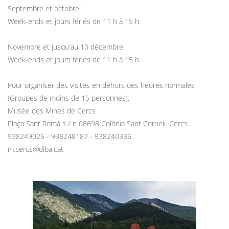
Septembre et octobre:
Week-ends et jours fériés de 11 h à 15 h
Novembre et jusqu'au 10 décembre:
Week-ends et jours fériés de 11 h à 15 h
Pour organiser des visites en dehors des heures normales
(Groupes de moins de 15 personnes):
Musée des Mines de Cercs
Plaça Sant Romà s / n 08698 Colònia Sant Corneli. Cercs
938249025 - 938248187 - 938240336
m.cercs@diba.cat