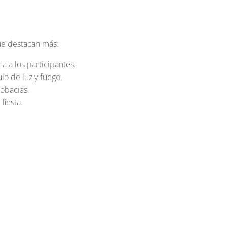
que destacan más:
a a los participantes.
lo de luz y fuego.
robacias.
fiesta.