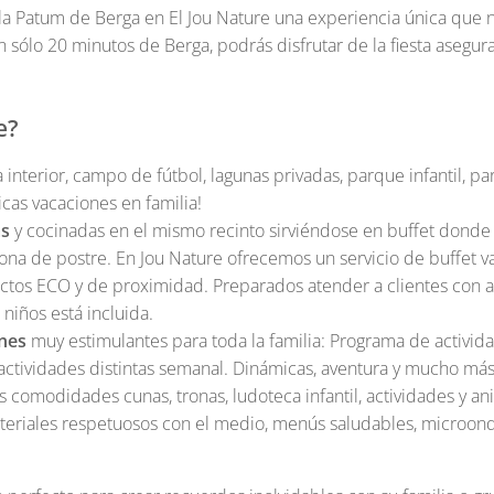
 la Patum de Berga en El Jou Nature una experiencia única que
tan sólo 20 minutos de Berga, podrás disfrutar de la fiesta ase
e?
 interior, campo de fútbol, lagunas privadas, parque infantil, p
icas vacaciones en familia!
as
y cocinadas en el mismo recinto sirviéndose en buffet donde
, zona de postre. En Jou Nature ofrecemos un servicio de buffet 
tos ECO y de proximidad. Preparados atender a clientes con al
niños está incluida.
ones
muy estimulantes para toda la familia: Programa de activida
ctividades distintas semanal. Dinámicas, aventura y mucho más
s comodidades cunas, tronas, ludoteca infantil, actividades y 
materiales respetuosos con el medio, menús saludables, microond