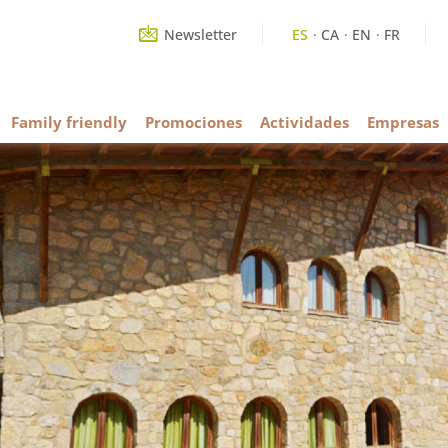
Newsletter
ES
CA
EN
FR
Family friendly
Promociones
Actividades
Empresas