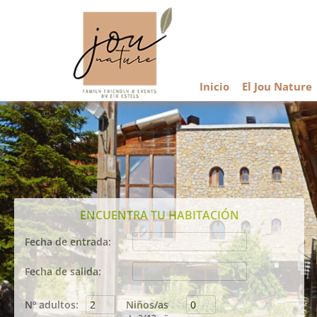
Inicio
El Jou Nature
ENCUENTRA TU HABITACIÓN
Fecha de entrada:
Agosto
2026
Fecha de salida:
Lun
Mar
Mié
Jue
Vie
Sáb
Dom
Agosto
2026
27
28
29
30
31
1
2
Nº adultos:
Niños/as
Lun
Mar
Mié
Jue
Vie
Sáb
Dom