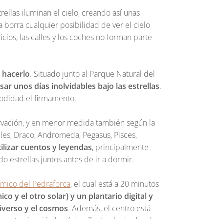
llas iluminan el cielo, creando así unas
ca borra cualquier posibilidad de ver el cielo
icios, las calles y los coches no forman parte
a hacerlo
. Situado junto al Parque Natural del
ar unos días inolvidables bajo las estrellas
.
modidad el firmamento.
servación, y en menor medida también según la
les, Draco, Andromeda, Pegasus, Pisces,
ilizar cuentos y leyendas
, principalmente
 estrellas juntos antes de ir a dormir.
mico del Pedraforca
, el cual está a 20 minutos
o y el otro solar) y un plantario digital y
iverso y el cosmos
. Además, el centro está