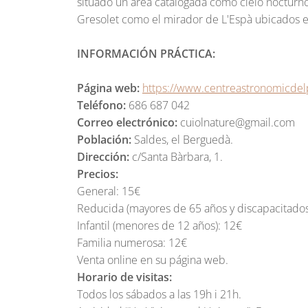
situado un área catalogada como cielo nocturno
Gresolet como el mirador de L'Espà ubicados e
INFORMACIÓN PRÁCTICA:
Página web:
https://www.centreastronomicdel
Teléfono:
686 687 042
Correo electrónico:
cuiolnature@gmail.com
Población:
Saldes, el Berguedà.
Dirección:
c/Santa Bàrbara, 1.
Precios:
General: 15€
Reducida (mayores de 65 años y discapacitados
Infantil (menores de 12 años): 12€
Familia numerosa: 12€
Venta online en su página web.
Horario de visitas:
Todos los sábados a las 19h i 21h.