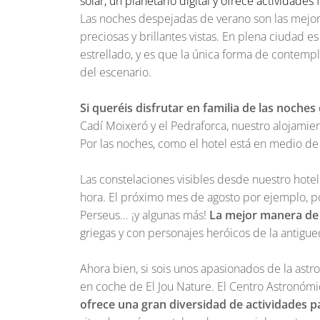
solar, un planetario digital y ofrece actividades 
Las noches despejadas de verano son las mejore
preciosas y brillantes vistas. En plena ciudad es
estrellado, y es que la única forma de contemplar
del escenario.
Si queréis disfrutar en familia de las noche
Cadí Moixeró y el Pedraforca, nuestro alojamie
Por las noches, como el hotel está en medio d
Las constelaciones visibles desde nuestro hote
hora. El próximo mes de agosto por ejemplo, po
Perseus... ¡y algunas más!
La mejor manera de e
griegas y con personajes heróicos de la antigu
Ahora bien, si sois unos apasionados de la ast
en coche de El Jou Nature. El Centro Astronóm
ofrece una gran diversidad de actividades p