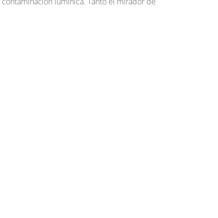
a contaminación lumínica. Tanto el mirador de