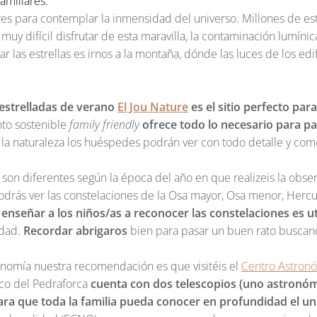
familiares.
s para contemplar la inmensidad del universo. Millones de estre
 muy difícil disfrutar de esta maravilla, la contaminación lumíni
 las estrellas es irnos a la montaña, dónde las luces de los edif
s estrelladas de verano
El Jou Nature
es el sitio perfecto par
nto sostenible
family friendly
ofrece todo lo necesario para pas
e la naturaleza los huéspedes podrán ver con todo detalle y co
l son diferentes según la época del año en que realizeis la ob
drás ver las constelaciones de la Osa mayor, Osa menor, Hercu
nseñar a los niños/as a reconocer las constelaciones es ut
edad.
Recordar abrigaros
bien para pasar un buen rato buscando
ronomía nuestra recomendación es que visitéis el
Centro Astronó
ico del Pedraforca
cuenta con dos telescopios (uno astronómic
ara que toda la familia pueda conocer en profundidad el un