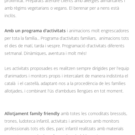
proximitat. Preparats atendre clients amb al·lèrgies alimantàries i
amb règims vegetarians o vegans. El berenar per a nens està
inclòs.
Amb un programa d'activitats
i animacions molt engrescadores
per tota la família... Programa d’activitats familiars, animacions tots
el dies de matí, tarda i vespre. Programació d'activitats diferents
setmanal. Dinàmiques, aventura i molt més!
Les activitats proposades es realitzen sempre dirigides per l'equip
d'animadors i monitors propis i intercalant de manera indistinta el
català i el castellà, adaptant-nos a la procedència de les famílies
allotjades, i combinant l'ús d'ambdues llengües en tot moment.
Allotjament family friendly
amb totes les comoditats bressols,
trones, ludoteca infantil, activitats i animacions amb monitors
professionals tots els dies, parc infantil realitzats amb materials