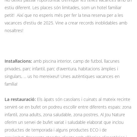
estiu diferent. Les places són limitades, som un hotel familiar
petit! Així que no esperis més per fer la teva reserva per a les
vacances d'estiu de 2025. Vine a crear records inoblidables amb
nosaltres!
Instal·lacions:
amb piscina interior, camp de futbol, llacunes
privades, parc infantil, parc d'aventura, habitacions àmplies i
singulars, ... us ho mereixeu!! Unes autèntiques vacances en
família!
La restauració:
Els àpats són casolans i cuinats al mateix recinte
servint-se en bufet on podreu escollir entre diferents espais: zona
infantil, zona adults, zona saludable, zona postres. Al Jou Nature
oferim un servei de bufet variat i saludable elaborat que inclou
productes de temporada i alguns productes ECO i de