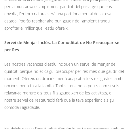
per la muntanya o simplement gaudint del paisatge que ens
envolta, l’entorn natural serà una part fonamental de la teva
estada. Podràs respirar aire pur, gaudir de l’ambient tranquil i
aprofitar el millor que l’estiu ofereix.
Servei de Menjar Inclòs: La Comoditat de No Preocupar-se
per Res
Les nostres vacances d'estiu inclouen un servei de menjar de
qualitat, perquè no et calgui preocupar per res més que gaudir del
moment. Ofereix un deliciós menú adaptat a tots els gustos, amb
opcions per a tota la família. Tant si tens nens petits com si vols
relaxar-te mentre els teus fills gaudeixen de les activitats, el
nostre servei de restauració farà que la teva experiència sigui
còmoda i agradable.
No deixis passar l’oportunitat d’enriquir les teves vacances amb un