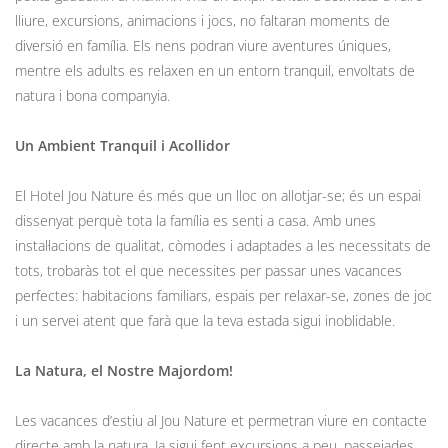
lliure, excursions, animacions i jocs, no faltaran moments de
diversió en família. Els nens podran viure aventures úniques,
mentre els adults es relaxen en un entorn tranquil, envoltats de
natura i bona companyia.
Un Ambient Tranquil i Acollidor
El Hotel Jou Nature és més que un lloc on allotjar-se; és un espai
dissenyat perquè tota la família es senti a casa. Amb unes
instal·lacions de qualitat, còmodes i adaptades a les necessitats de
tots, trobaràs tot el que necessites per passar unes vacances
perfectes: habitacions familiars, espais per relaxar-se, zones de joc
i un servei atent que farà que la teva estada sigui inoblidable.
La Natura, el Nostre Majordom!
Les vacances d’estiu al Jou Nature et permetran viure en contacte
directe amb la natura. Ja sigui fent excursions a peu, passejades