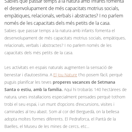
Sabies que passar temps a la natura amb infants fomenta
el desenvolupament de més capacitats motrius socials,
empàtiques, relacionals, verbals i abstractes? I no parlem
només de les capacitats dels més petits de la casa.
Sabies que passar temps a la natura amb infants fomenta el
desenvolupament de més capacitats motrius socials, empàtiques,
relacionals, verbals i abstractes? I no parlem només de les
capacitats dels més petits de la casa.
Les activitats en espais naturals augmenten la sensació de
benestar i d’autoestima. A
El Jou Nature
t’ho posem fàcil, perquè
puguis planificar les teves
properes vacances de Setmana
Santa o estiu, amb la família.
Aquí hi trobaràs 140 hectàrees de
natura, unes instal·lacions especialment pensades perquè tothom
trobi el seu espai, i un munt d’opcions d’excursions, visites i
caminades al teu abast. Som al cor del Berguedà, on la bellesa
adopta moltes formes diferents. El Pedraforca, el Pantà de la
Baelles, el Museu de les mines de cercs, etc...