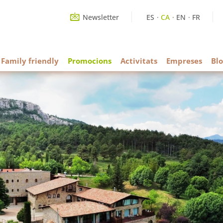
Newsletter
ES
CA
EN
FR
Family friendly
Promocions
Activitats
Empreses
Blo