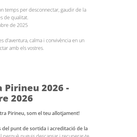
bon temps per desconnectar, gaudir de la
s de qualitat.
embre de 2025
es d’aventura, calma i convivència en un
ctar amb els vostres.
 Pirineu 2026 -
re 2026
tra Pirineu, som el teu allotjament!
el punt de sortida i acreditació de la
cil perquè puguis descansar i recuperar-te