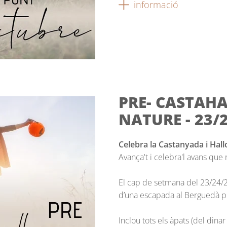
informació
PRE- CASTAH
NATURE - 23/
Celebra la Castanyada i Hall
Avança't i celebra'l avans qu
El cap de setmana del 23/24/2
d’una escapada al Berguedà ple
Inclou tots els àpats (del dina