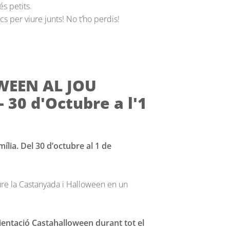
s petits.
s per viure junts! No t’ho perdis!
EEN AL JOU
 30 d'Octubre a l'1
ília. Del 30 d’octubre al 1 de
viure la Castanyada i Halloween en un
ientació Castahalloween durant tot el