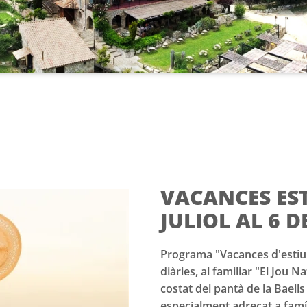
VACANCES ESTI
JULIOL AL 6 
Programa "Vacances d'estiu 
diàries, al familiar "El Jou N
costat del pantà de la Baells
especialment adreçat a famíl