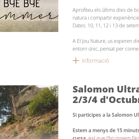
Aprofiteu els últims dies de 
natura i compartir experièncie
Dates: 10, 11, 12 i 13 de set
A El Jou Nature, us esperen di
entorn únic, pensat per conne
informació
Salomon Ultra
2/3/4 d'Octub
Si participes a la Salomon Ul
Estem a menys de 15 minuts d
cursa
, així que t’ho posem fà