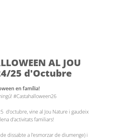
ALLOWEEN AL JOU
24/25 d'Octubre
oween en família!
e ningú! #Castahalloween26
5 d’octubre, vine al Jou Nature i gaudeix
na d’activitats familiars!
r de dissabte a l’esmorzar de diumenge) i