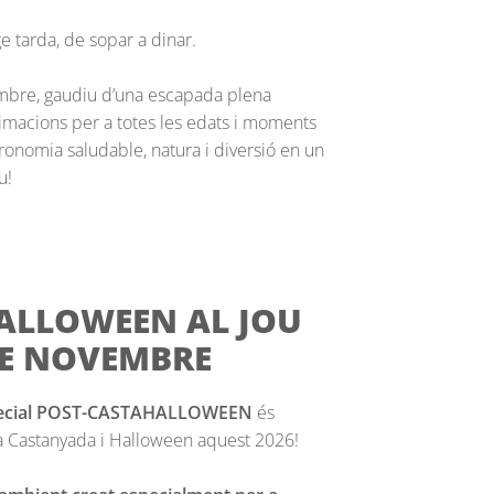
 tarda, de sopar a dinar.
embre, gaudiu d’una escapada plena
imacions per a totes les edats i moments
ronomia saludable, natura i diversió en un
u!
ALLOWEEN AL JOU
DE NOVEMBRE
special POST-CASTAHALLOWEEN
és
 la Castanyada i Halloween aquest 2026!