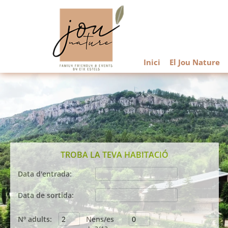
Inici
El Jou Nature
TROBA LA TEVA HABITACIÓ
Data d'entrada:
Agost
2026
Data de sortida:
dil
dim
dmc
dij
div
dis
diu
Agost
2026
27
28
29
30
31
1
2
Nº adults:
Nens/es
dil
dim
dmc
dij
div
dis
diu