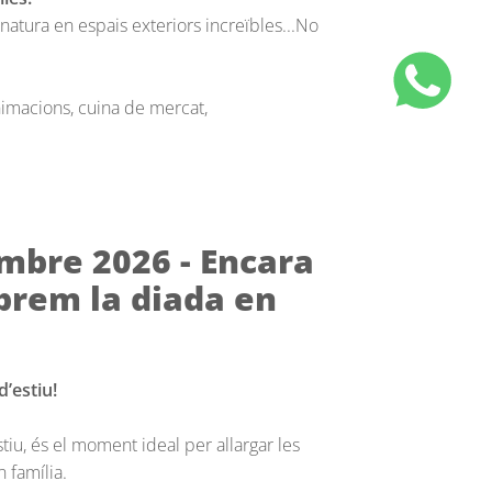
atura en espais exteriors increïbles...No
animacions, cuina de mercat,
mbre 2026 - Encara
ebrem la diada en
d’estiu!
iu, és el moment ideal per allargar les
 família.