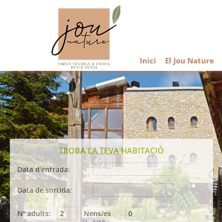
Inici
El Jou Nature
TROBA LA TEVA HABITACIÓ
Data d'entrada:
Agost
2026
Data de sortida:
dil
dim
dmc
dij
div
dis
diu
Agost
2026
27
28
29
30
31
1
2
Nº adults:
Nens/es
dil
dim
dmc
dij
div
dis
diu