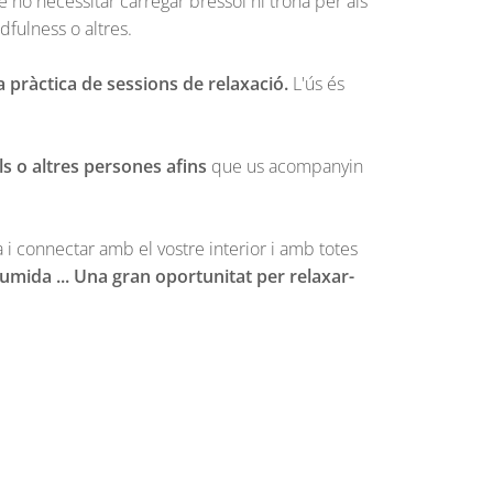
no necessitar carregar bressol ni trona per als
dfulness o altres.
a pràctica de sessions de relaxació.
L'ús és
ls o altres persones afins
que us acompanyin
a i connectar amb el vostre interior i amb totes
humida ... Una gran oportunitat per relaxar-