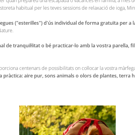
ter quan prepareu una escapada o vacances en família, a més de 
storeta habitual per les teves sessions de relaxació de ioga, Min
gues ("esterilles") d'ús individual de forma gratuïta per a l
 Nature.
de tranquil·litat o bé practicar-lo amb la vostra parella, fil
porciona centenars de possibilitats on col·locar la vostra màrfeg
 pràctica: aire pur, sons animals o olors de plantes, terra 