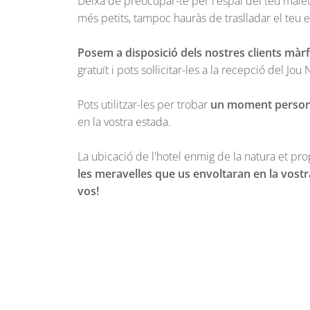
Deixa de preocupar-te per l'espai del teu male
més petits, tampoc hauràs de traslladar el teu e
Posem a disposició dels nostres clients màrfe
gratuït i pots sol·licitar-les a la recepció del Jou
Pots utilitzar-les per trobar
un moment personal 
en la vostra estada.
La ubicació de l'hotel enmig de la natura et pro
les meravelles que us envoltaran en la vostra
vos!