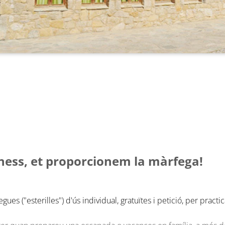
lness, et proporcionem la màrfega!
ues ("esterilles") d'ús individual, gratuïtes i petició, per practi