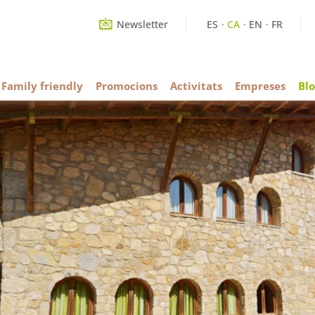
Newsletter
ES
CA
EN
FR
Family friendly
Promocions
Activitats
Empreses
Blo