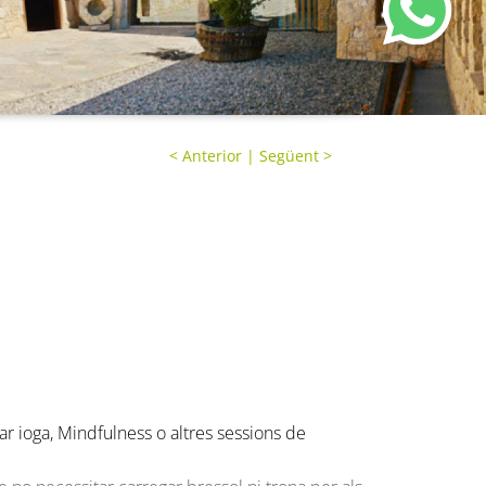
<
Anterior
|
Següent
>
car ioga, Mindfulness o altres sessions de