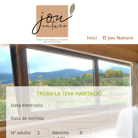
Inici
El Jou Nature
TROBA LA TEVA HABITACIÓ
Data d'entrada:
Agost
2026
Data de sortida:
dil
dim
dmc
dij
div
dis
diu
Agost
2026
27
28
29
30
31
1
2
Nº adults:
Nens/es
dil
dim
dmc
dij
div
dis
diu