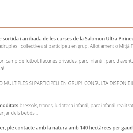
e sortida i arribada de les curses de la Salomon Ultra Pirine
ruples i col·lectives si participeu en grup. Allotjament o Mitjà Pe
or, camp de futbol, llacunes privades, parc infantil, parc d'aventu
a!
 O MULTIPLES SI PARTICIPEU EN GRUP! CONSULTA DISPONIBI
omoditats
bressols, trones, ludoteca infantil, parc infantil real
njar dels bebès...
per, ple contacte amb la natura amb 140 hectàrees per gaudir 