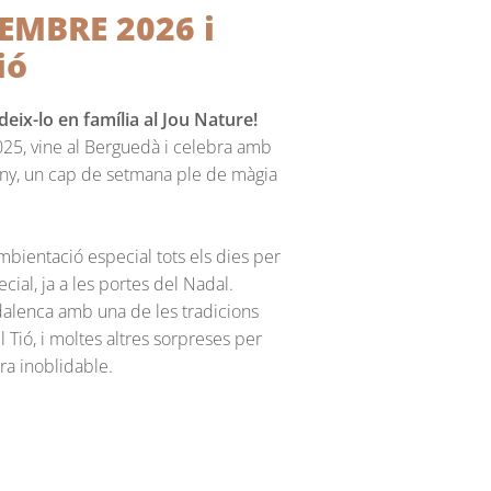
EMBRE 2026 i
ió
deix-lo en família al Jou Nature!
25, vine al Berguedà i celebra amb
’any, un cap de setmana ple de màgia
ambientació especial tots els dies per
ial, ja a les portes del Nadal.
lenca amb una de les tradicions
 Tió, i moltes altres sorpreses per
ra inoblidable.