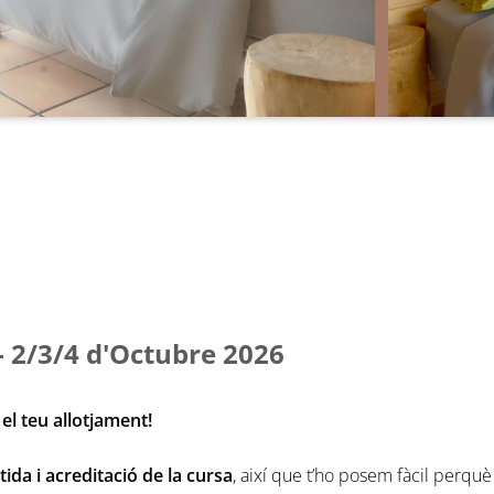
- 2/3/4 d'Octubre 2026
el teu allotjament!
da i acreditació de la cursa
, així que t’ho posem fàcil perqu