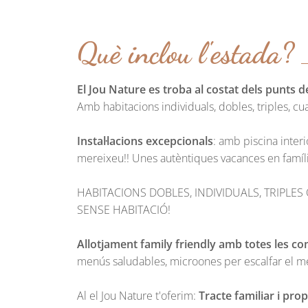
Què inclou l'estada?
El Jou Nature es troba al costat dels punts d
Amb habitacions individuals, dobles, triples, cuad
Instal·lacions excepcionals
: amb piscina interi
mereixeu!! Unes autèntiques vacances en famíli
HABITACIONS DOBLES, INDIVIDUALS, TRIPLES
SENSE HABITACIÓ!
Allotjament family friendly amb totes les c
menús saludables, microones per escalfar el me
Al el Jou Nature t'oferim:
Tracte familiar i pro