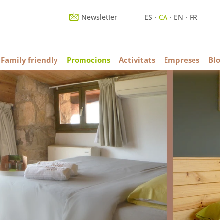
Newsletter
ES
CA
EN
FR
Family friendly
Promocions
Activitats
Empreses
Blo