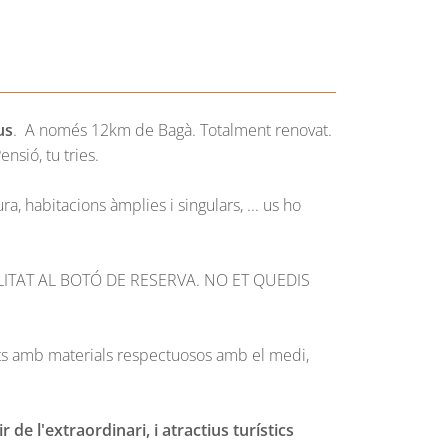
us
. A només 12km de Bagà. Totalment renovat.
nsió, tu tries.
ra, habitacions àmplies i singulars, ... us ho
LITAT AL BOTÓ DE RESERVA. NO ET QUEDIS
itzats amb materials respectuosos amb el medi,
de l'extraordinari, i atractius turístics