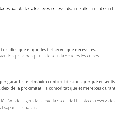
des adaptades a les teves necessitats, amb allotjament o amb 
i els dies que et quedes i el servei que necessites.!
at dels principals punts de sortida de totes les curses.
 per garantir-te el màxim confort i descans, perquè et senti
udeix de la proximitat i la comoditat que et mereixes durant 
ció còmode segons la categoria escollida i les places reservades
l sopar i l'esmorzar.