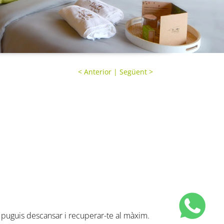
<
Anterior
|
Següent
>
è puguis descansar i recuperar-te al màxim.