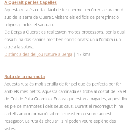
A Queralt per les Capelles
Aquesta ruta és curta i fàcil de fer i permet recórrer la cara nord i
sud de la serra de Queralt, visitant els edificis de peregrinació
religiosa, inclòs el santuari.
De Berga a Queralt es realitzaven moltes processons, per la qual
cosa hi ha dos camins molt ben condicionats: un a l'ombra i un
altre a la solana.
Distància des del Jou Nature a Berga
| 17 kms
Ruta de la marmota
Aquesta ruta és molt senzilla de fer pel que és perfecta per fer
amb els més petits. Aquesta caminada es troba al costat del xalet
de Coll de Pal a Guardiola. Encara que estan amagades, aquest lloc
és ple de marmotes i dels seus caus. Durant el recorregut hi ha
cartells amb informació sobre l'ecosistema i sobre aquest
rosegador. La ruta és circular i s'hi poden veure esplèndides
vistes.