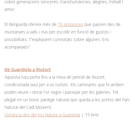
sobre generacions senceres, transhumàncies, alegries, treball i
amor.
El Berguedà ofereix més de
70 propostes
que passen des de
muntanyes a valls i rius per escollir en funció de gustos i
possibilitats. T'expliquem curiositats sobre algunes. Ens
acompanyes?
De Guardiola a Riutort
Aquesta ruta porta fins a la mina de petroli de Riutort,
condicionada avui per a ús turístic. Els caminants que hi arriben
poden veure i olorar l'or negre i passejar per les galeries. Tot
plegat en un bonic paratge natural que queda a les portes del Parc
Natural del Cadí Moixeró.
Distància des del Jou Nature a Guardiola
| 15 kms