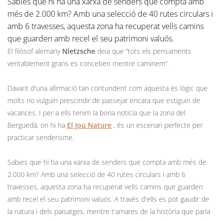
Sabies que hi ha una xarxa de senders que compta amb
més de 2.000 km? Amb una selecció de 40 rutes circulars i
amb 6 travesses, aquesta zona ha recuperat vells camins
que guarden amb recel el seu patrimoni valuós.
El filòsof alemany
Nietzsche
deia que “tots els pensaments
veritablement grans es conceben mentre caminem”.
Davant d'una afirmació tan contundent com aquesta és lògic que
molts no vulguin prescindir de passejar encara que estiguin de
vacances. I per a ells tenim la bona notícia que la zona del
Berguedà, on hi ha
El Jou Nature
, és un escenari perfecte per
practicar senderisme.
Sabies que hi ha una xarxa de senders que compta amb més de
2.000 km? Amb una selecció de 40 rutes circulars i amb 6
travesses, aquesta zona ha recuperat vells camins que guarden
amb recel el seu patrimoni valuós. A través d'ells es pot gaudir de
la natura i dels paisatges, mentre t'amares de la història que parla