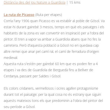
Distància des del Jou Nature a Guardiola
| 15 kms
La ruta de Picasso
(Ruta per etapes)
Corria l'any 1906 quan Picasso es va establir al poble de Gósol. Va
estar-hi durant gairebé 3 mesos, temps en què els paisatges i els
habitants de la zona es van convertir en inspiració per a l'obra del
pintor. El tren a vapor va arribar a Guardiola abans que ho fes la
carretera. Però d'aquesta població a Gósol no en quedava cap
altre remei que anar pel camí ral, el camí de ferradura d'origen
medieval.
Aquesta ruta s'estén per gairebé 60 km que es poden fer a 4
etapes i va des de Guardiola de Berguedà fins a Bellver de
Cerdanya, passant per Saldes i Gósol.
Els colors cridaners, vermellosos i ocres agafen protagonisme
durant tot el paisatge; per la qual cosa no és estrany que siguin
aquests mateixos tons els que predominin a l'obra del pintor del
seu període a Gósol.