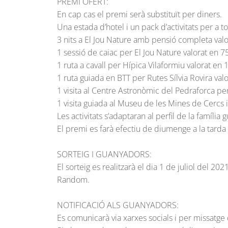
PREMI OFERT:
En cap cas el premi serà substituït per diners.
Una estada d’hotel i un pack d’activitats per a t
3 nits a El Jou Nature amb pensió completa val
1 sessió de caiac per El Jou Nature valorat en 7
1 ruta a cavall per Hípica Vilaformiu valorat en
1 ruta guiada en BTT per Rutes Sílvia Rovira val
1 visita al Centre Astronòmic del Pedraforca pe
1 visita guiada al Museu de les Mines de Cercs 
Les activitats s’adaptaran al perfil de la família
El premi es farà efectiu de diumenge a la tard
SORTEIG I GUANYADORS:
El sorteig es realitzarà el dia 1 de juliol del 20
Random.
NOTIFICACIÓ ALS GUANYADORS:
Es comunicarà via xarxes socials i per missatge 