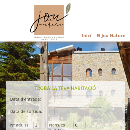
Inici
El Jou Nature
TROBA LA TEVA HABITACIÓ
Data d'entrada:
Agost
2026
Data de sortida:
dil
dim
dmc
dij
div
dis
diu
Agost
2026
27
28
29
30
31
1
2
Nº adults:
Nens/es
dil
dim
dmc
dij
div
dis
diu