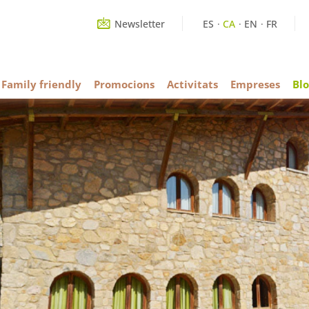
Newsletter
ES
CA
EN
FR
Family friendly
Promocions
Activitats
Empreses
Blo