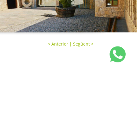
<
Anterior
|
Següent
>