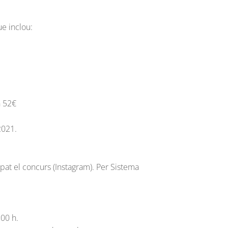
ue inclou:
n 52€
2021.
lupat el concurs (Instagram). Per Sistema
:00 h.