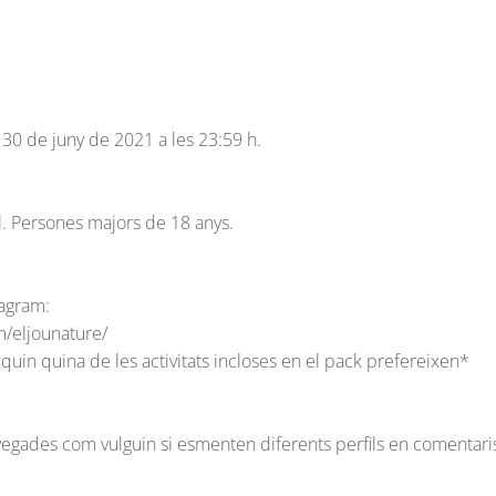
l 30 de juny de 2021 a les 23:59 h.
ol. Persones majors de 18 anys.
tagram:
m/eljounature/
quin quina de les activitats incloses en el pack prefereixen*
vegades com vulguin si esmenten diferents perfils en comentaris