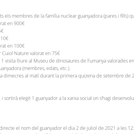
ots els membres de la família nuclear guanyadora (pares i fills) q
orat en 900€
5€
 110€
orat en 100€
r Cuiol Nature valorat en 75€
i 1 visita lliure al Museu de dinosaures de Fumanya valorades e
 guanyadora (membres, edats, etc.).
a a dimecres al matí durant la primera quizena de setembre de 
21 i sortirà elegit 1 guanyador a la xarxa social on s’hagi desenvo
directe el nom del guanyador el dia 2 de juliol de 2021 a les 12